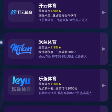
合作实例
首页
OUR CASES