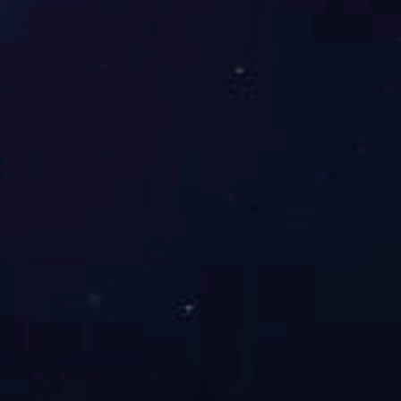
揭晓速度之王的传奇故事
与成就
全运会特别报道成都网球
队的崛起与奋斗历程揭秘