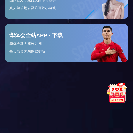
广州乒乓球队与深圳乒乓
球队赛后复盘分析团队配
合与战术执行
史上跑得最快的足球明星