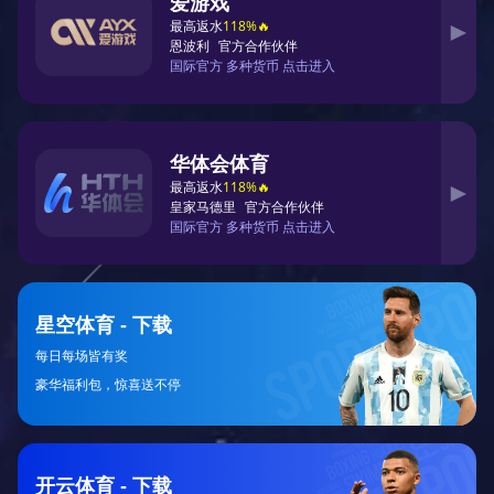
杭州排球队的节奏与风采
探秘：排球运动的魅力与
团队精神