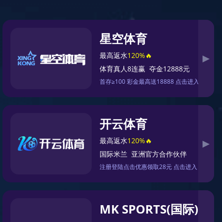
服务
联系
6686体育官网