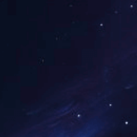
具有重要意义。
同时，在媒体表现方面，吴明宇也越来越
比赛动态，让更多人了解真实而拼搏的一
了公众对于足球文化认同感。
4、未来发展的广阔前
展望未来，吴明宇将继续专注于个人技能
新环境。同时，他希望能有机会走出国门
标。