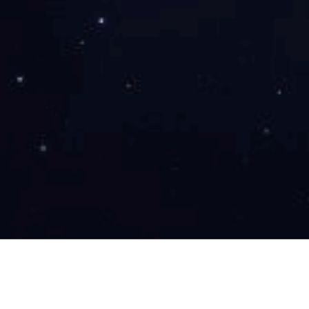
✅✅6686体育-全网最权威的体育赛事高清
播平台|6686-sports💖『 财运滚滚,大吉大
利』💖6686体育,6686体育官网,6686体育
首页,6686体育APP快速注册链接入口🎯、