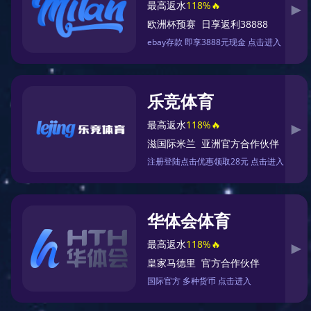
足球明星吴明宇的传
2026-01-04
足球明星吴明宇自出道以来，凭借出色的
不仅是一位杰出的球员，更是年轻一代心
路，包括他的成长经历、职业生涯的突破