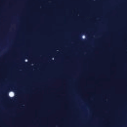
个重要赛事冠军。
国家队征召。他在国际赛场上的精彩发挥，让世界各
。他以自己独特风格，将中国足球推向更广阔的平
以回馈社会。他利用自己的影响力推广青少年足球运
种责任感，无疑使他的形象更加立体，也赢得了社会
贡献
在竞技层面上取得成绩，更在精神层面上激励着无数
明，只要努力，就能改变命运，这种积极向上的态度
发展。他常常参与各类校园活动，与孩子们分享自己
动并且坚持下去。这样的付出，对提升全民体育意识